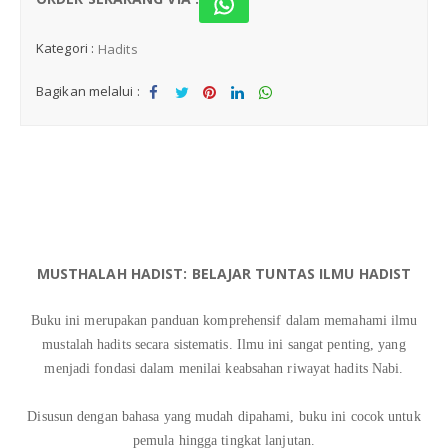
Komik Islami
Kategori :
Hadits
Khutbah
Bagikan melalui :
Sha
Tw
Sha
Sha
Sha
Sejarah
re
eet
re
re
re
Doa & Dzikir
Best Seller
Promo Pre Order
MUSTHALAH HADIST: BELAJAR TUNTAS ILMU HADIST
Buku ini merupakan panduan komprehensif dalam memahami ilmu
Promo 2026
mustalah hadits secara sistematis. Ilmu ini sangat penting, yang
menjadi fondasi dalam menilai keabsahan riwayat hadits Nabi.
Disusun dengan bahasa yang mudah dipahami, buku ini cocok untuk
pemula hingga tingkat lanjutan.