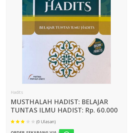
Hari Akhir
Buku Anak
Komik Islami
Hadits
Fiqih
Ibadah
Hadits
Hari Akhir
MUSTHALAH HADIST: BELAJAR
Wanita & Keluarga
TUNTAS ILMU HADIST: Rp. 60.000
(0 Ulasan)
Buku Anak
ORDER SEKARANG VIA :