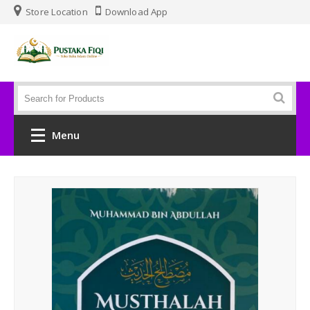
Store Location
Download App
Menu
Beranda
Al Qur'an
Tafsir
Keluarga