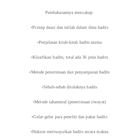
Pembahasannya mencakup:
▫️Prinsip dasar dan istilah dalam ilmu hadits
▫️Penjelasan kitab-kitab hadits utama
▫️Klasifikasi hadits, total ada 36 jenis hadits
▫️Metode penerimaan dan penyampaian hadits
▫️Sebab-sebab ditolaknya hadits
▫️Metode tahammul (penerimaan riwayat)
▫️Gelar-gelar para peneliti dan pakar hadits
▫️Hukum meriwayatkan hadits secara makna