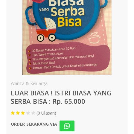
Hari Akhir
Buku Anak
Komik Islami
Hadits
Fiqih
Ibadah
Wanita & Keluarga
LUAR BIASA ! ISTRI BIASA YANG
Hari Akhir
SERBA BISA : Rp. 65.000
Wanita & Keluarga
(0 Ulasan)
Buku Anak
ORDER SEKARANG VIA :