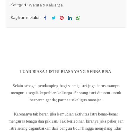
Kategori :
Komik Islami
Wanita & Keluarga
Bagikan melalui :
Khutbah
Sha
Tw
Sha
Sha
Sha
re
eet
re
re
re
Sejarah
Doa & Dzikir
Best Seller
LUAR BIASA ! ISTRI BIASA YANG SERBA BISA
Promo Pre Order
Selain sebagai pendamping bagi suami, istri juga harus mampu
mengurus segala keperluan keluarga. Seorang istri dituntut untuk
Promo 2026
berperan ganda; partner sekaligus manajer.
Karenanya tak heran jika kemudian aktivitas istri benar-benar
menguras tenaga dan pikiran. Tak berlebihan kiranya jika pekerjaan
istri sering digambarkan dari bangun tidur hingga menjelang tidur.