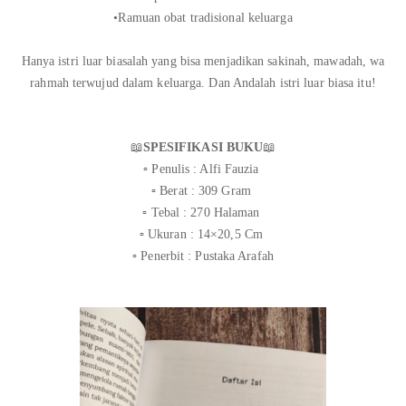
•Ramuan obat tradisional keluarga
Hanya istri luar biasalah yang bisa menjadikan sakinah, mawadah, wa
rahmah terwujud dalam keluarga. Dan Andalah istri luar biasa itu!
📖
SPESIFIKASI BUKU
📖
▫️ Penulis : Alfi Fauzia
▫️ Berat : 309 Gram
▫️ Tebal : 270 Halaman
▫️ Ukuran : 14×20,5 Cm
▫️ Penerbit : Pustaka Arafah