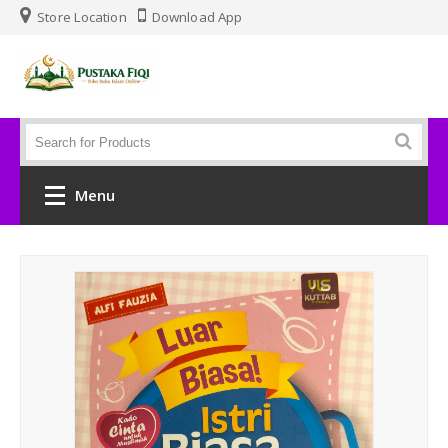
Store Location
Download App
Menu
Beranda
Al Qur'an
Tafsir
Keluarga